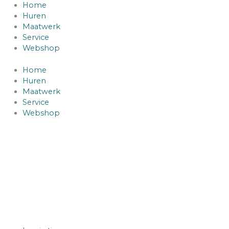
Ga
Spanband
Home
naar
met
Huren
de
ratel
Maatwerk
inhoud
voor
Service
stretchtent
Webshop
aantal
Home
Huren
Maatwerk
Service
Webshop