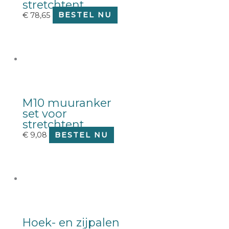
stretchtent
€
78,65
BESTEL NU
M10 muuranker
set voor
stretchtent
€
9,08
BESTEL NU
Hoek- en zijpalen