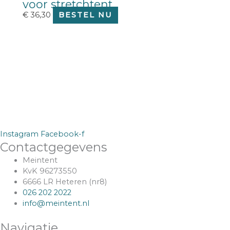
voor stretchtent
€
36,30
BESTEL NU
Instagram
Facebook-f
Contactgegevens
Meintent
KvK 96273550
6666 LR Heteren (nr8)
026 202 2022
info@meintent.nl
Navigatie